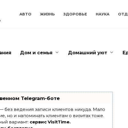
АВТО
ЖИЗНЬ
ЗДОРОВЬЕ
НАУКА
ОТД
ь
ания
Дом и семья
Домашний уют
Е
венном Telegram-боте
т — без ведения записи клиентов никуда. Мало
ие, но и напоминать клиентам о визитах тоже.
ный вариант:
сервис VisitTime.