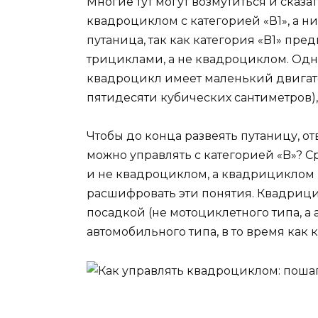
Многие тут могут возмутиться и сказа
квадроциклом с категорией «В1», а ник
путаница, так как категория «B1» пр
трициклами, а не квадроциклом. Одна
квадроцикл имеет маленький двигат
пятидесяти кубических сантиметров), 
Чтобы до конца развеять путаницу, о
можно управлять с категорией «B»? Сра
и не квадроциклом, а квадрициклом 
расшифровать эти понятия. Квадрицик
посадкой (не мотоциклетного типа, а
автомобильного типа, в то время как