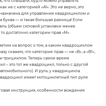
ть, что слышали, будто можно управлять
ак не с категорией «A1». Это не верно, это
едназначена для управления квадрициклом и
 буква — и такая большая разница! Если
ель (объем силовой установки менее
то достаточно категории прав «M».
тветим на вопрос о том, а каким квадроциклом
зу скажем, что категория прав — не «B», а «B1»,
и трициклом. Теперь самое время
л – это тот же квадроцикл, только с другой
 автомобильного). И руль у квадрицикла
 квадроцикл имеет мотоциклетный тип руля.