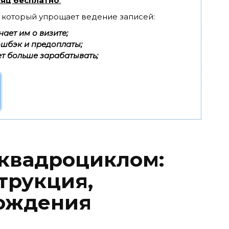
яц бесплатно
.
, который упрощает ведение записей:
ает им о визите;
эшбэк и предоплаты;
т больше зарабатывать;
 квадроциклом:
трукция,
вождения