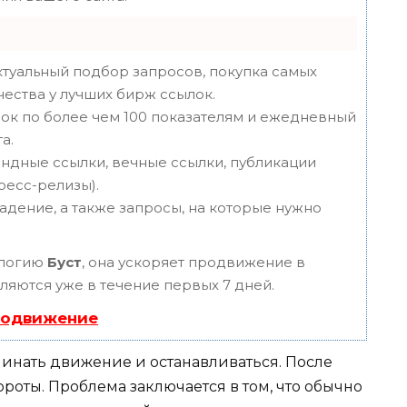
туальный подбор запросов, покупка самых
чества у лучших бирж ссылок.
ок по более чем 100 показателям и ежедневный
а.
ндные ссылки, вечные ссылки, публикации
пресс-релизы).
адение, а также запросы, на которые нужно
ологию
Буст
, она ускоряет продвижение в
вляются уже в течение первых 7 дней.
родвижение
чинать движение и останавливаться. После
ороты. Проблема заключается в том, что обычно