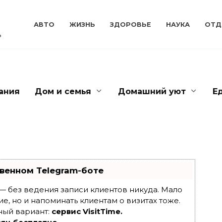
АВТО
ЖИЗНЬ
ЗДОРОВЬЕ
НАУКА
ОТД
ь
ания
Дом и семья
Домашний уют
Е
венном Telegram-боте
т — без ведения записи клиентов никуда. Мало
ие, но и напоминать клиентам о визитах тоже.
ный вариант:
сервис VisitTime.