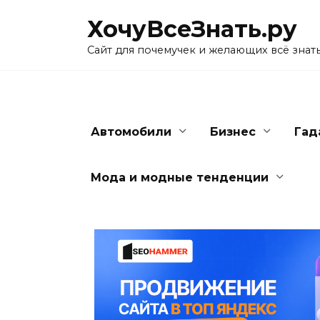
Skip
ХочуВсеЗнать.ру
to
content
Сайт для почемучек и желающих всё знат
Автомобили
Бизнес
Гад
Мода и модные тенденции