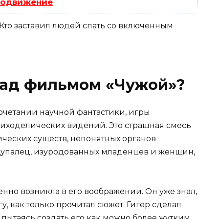
родвижение
над фильмом «Чужой»?
очетании научной фантастики, игры
сиходелических видений. Это страшная смесь
ических существ, непонятных органов
упалец, изуродованных младенцев и женщин,
нно возникла в его воображении. Он уже знал,
гу, как только прочитал сюжет. Гигер сделал
 пытаясь создать его как можно более жутким.