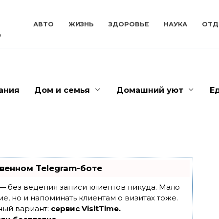
АВТО
ЖИЗНЬ
ЗДОРОВЬЕ
НАУКА
ОТД
ь
ания
Дом и семья
Домашний уют
Е
венном Telegram-боте
т — без ведения записи клиентов никуда. Мало
ие, но и напоминать клиентам о визитах тоже.
ный вариант:
сервис VisitTime.