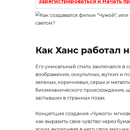
Зарегистрироваться и Начать п
Как Ханс работал 
Его уникальный стиль заключался в с
воображения, оккультных, жутких и п
зеленых, коричневых, серых и металл
биомеханического происхождения, щ
застывших в странных позах.
Концепция создания «Чужого» мгнове
как выразить свое чувство через бума
эскиз, вкладывая в него свои эмоции,