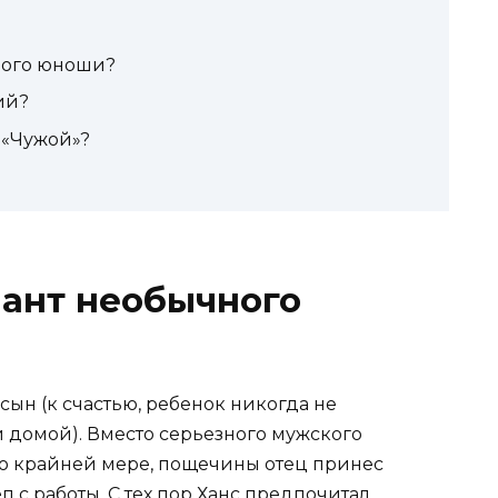
ного юноши?
ий?
 «Чужой»?
лант необычного
сын (к счастью, ребенок никогда не
 домой). Вместо серьезного мужского
 по крайней мере, пощечины отец принес
с работы. С тех пор Ханс предпочитал