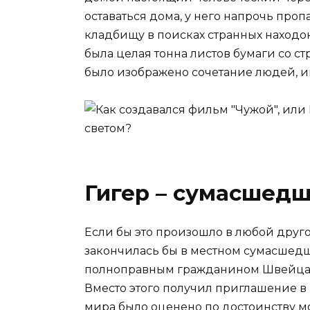
оставаться дома, у него напрочь про
кладбищу в поисках странных находок.
была целая тонна листов бумаги со с
было изображено сочетание людей, и
Гигер – сумасшедш
Если бы это произошло в любой другой
закончилась бы в местном сумасшедш
полноправным гражданином Швейцари
Вместо этого получил приглашение в
мира было оценено по достоинству м