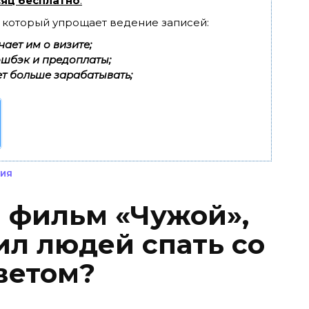
яц бесплатно
.
, который упрощает ведение записей:
ает им о визите;
эшбэк и предоплаты;
т больше зарабатывать;
НИЯ
я фильм «Чужой»,
ил людей спать со
ветом?