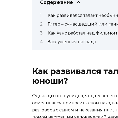
Содержание
Как развивался талант необыч
Гигер – сумасшедший или ген
Как Ханс работал над фильмом
Заслуженная награда
Как развивался та
юноши?
Однажды отец увидел, что делает его 
осмеливался приносить свои находки
разговора с сыном и наказания или,
домой настоящий человеческий череп 