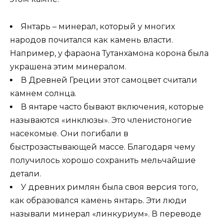
Янтарь – минерал, который у многих
народов почитался как камень власти.
Например, у фараона Тутанхамона корона была
украшена этим минералом.
В Древней Греции этот самоцвет считали
камнем солнца.
В янтаре часто бывают включения, которые
называются «инклюзы». Это членистоногие
насекомые. Они погибали в
быстрозастывающей массе. Благодаря чему
получилось хорошо сохранить мельчайшие
детали.
У древних римлян была своя версия того,
как образовался камень янтарь. Эти люди
называли минерал «линкуриум». В переводе