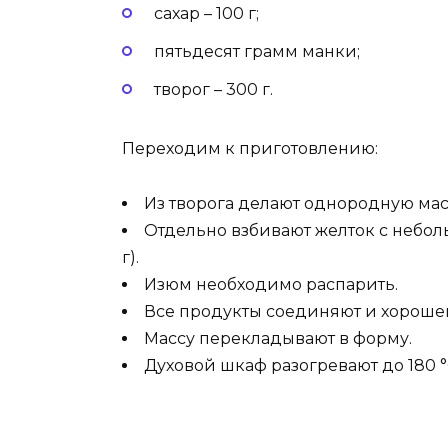
сахар – 100 г;
пятьдесят грамм манки;
творог – 300 г.
Переходим к приготовлению:
Из творога делают однородную мас
Отдельно взбивают желток с неболь
г).
Изюм необходимо распарить.
Все продукты соединяют и хорош
Массу перекладывают в форму.
Духовой шкаф разогревают до 180 °C