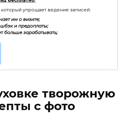
яц бесплатно
.
, который упрощает ведение записей:
ает им о визите;
эшбэк и предоплаты;
т больше зарабатывать;
духовке творожную
епты с фото