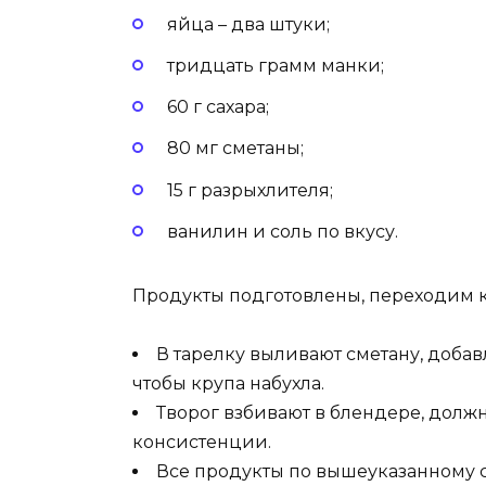
яйца – два штуки;
тридцать грамм манки;
60 г сахара;
80 мг сметаны;
15 г разрыхлителя;
ванилин и соль по вкусу.
Продукты подготовлены, переходим 
В тарелку выливают сметану, добав
чтобы крупа набухла.
Творог взбивают в блендере, долж
консистенции.
Все продукты по вышеуказанному 