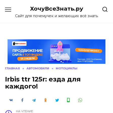
Skip
ХочуВсеЗнать.ру
to
content
Сайт для почемучек и желающих всё знать
ГЛАВНАЯ
»
АВТОМОБИЛИ
»
МОТОЦИКЛЫ
Irbis ttr 125r: езда для
каждого!
НА ЧТЕНИЕ