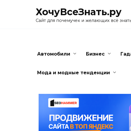
Skip
ХочуВсеЗнать.ру
to
content
Сайт для почемучек и желающих всё знат
Автомобили
Бизнес
Гад
Мода и модные тенденции