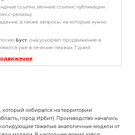
ндные ссылки, вечные ссылки, публикации
пресс-релизы).
адение, а также запросы, на которые нужно
ологию
Буст
, она ускоряет продвижение в
вляются уже в течение первых 7 дней.
родвижение
 который собирался на территории
ласть, город Ирбит). Производство началось
, копирующие тяжелые аналогичные модели от
вои модели. В настоящее время завод