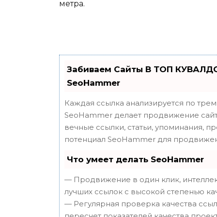
метра.
Забиваем Сайты В ТОП КУВАЛДО
SeoHammer
Каждая ссылка анализируется по трем
SeoHammer делает продвижение сайта
вечные ссылки, статьи, упоминания, п
потенциал SeoHammer для продвижен
Что умеет делать SeoHammer
— Продвижение в один клик, интеллек
лучших ссылок с высокой степенью ка
— Регулярная проверка качества ссыл
пересчет показателей качества проект