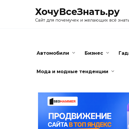
Skip
ХочуВсеЗнать.ру
to
content
Сайт для почемучек и желающих всё знат
Автомобили
Бизнес
Гад
Мода и модные тенденции