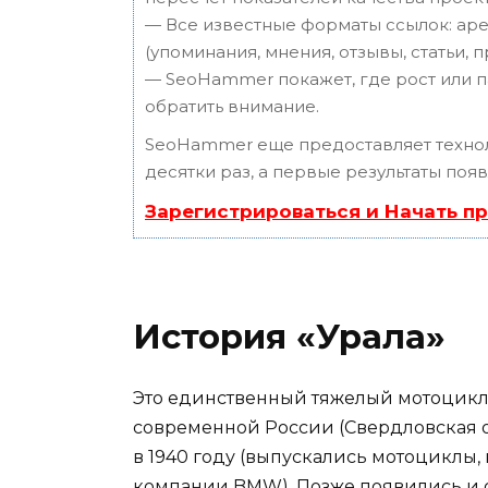
— Все известные форматы ссылок: аре
(упоминания, мнения, отзывы, статьи, 
— SeoHammer покажет, где рост или п
обратить внимание.
SeoHammer еще предоставляет техн
десятки раз, а первые результаты поя
Зарегистрироваться и Начать п
История «Урала»
Это единственный тяжелый мотоцикл,
современной России (Свердловская об
в 1940 году (выпускались мотоциклы
компании BMW). Позже появились и с