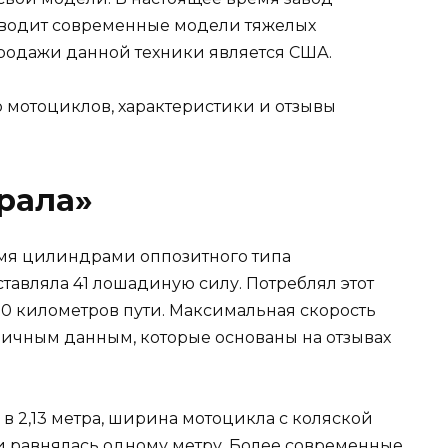
зводит современные модели тяжелых
родажи данной техники является США.
рала»
умя цилиндрами оппозитного типа
ставляла 41 лошадиную силу. Потреблял этот
100 километров пути. Максимальная скорость
зличным данным, которые основаны на отзывах
в 2,13 метра, ширина мотоцикла с коляской
оги равнялась одному метру. Более современные