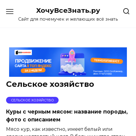
Skip
ХочуВсеЗнать.ру
to
content
Сайт для почемучек и желающих всё знать
Сельское хозяйство
СЕЛЬСКОЕ ХОЗЯЙСТВО
Куры с черным мясом: название породы,
фото с описанием
Мясо кур, как известно, имеет белый или