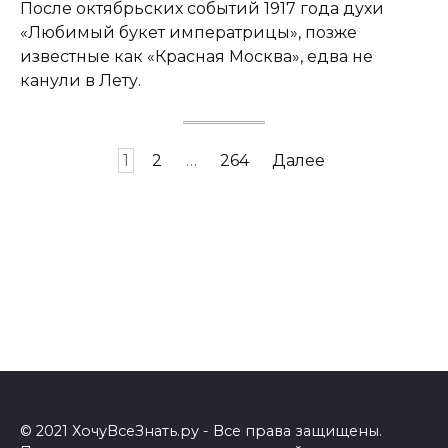
После октябрьских событий 1917 года духи
«Любимый букет императрицы», позже
известные как «Красная Москва», едва не
канули в Лету.
Навигация
1
2
…
264
Далее
по
записям
© 2021 ХочуВсеЗнать.ру - Все права защищены.