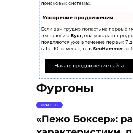
поисковых системах.
Ускорение продвижения
Если вам трудно попасть на первые м
технологию
Буст
, она ускоряет продв
появляются уже в течение первых 7 д
в Топ10 за месяц, то в
SeoHammer
за 
Начать продвижение сайта
Фургоны
ФУРГОНЫ
«Пежо Боксер»: р
характеристики, д