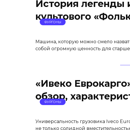
История легенды 
культового «Фоль
ФУРГОНЫ
Машина, которую можно смело назвать
собой огромную ценность для старшег
«Ивеко Еврокарго»
обзор, характери
ФУРГОНЫ
Универсальность грузовика Iveco Euro
не только солидной вместительностью