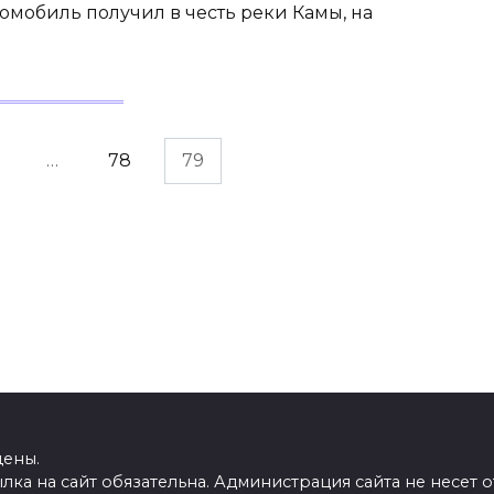
томобиль получил в честь реки Камы, на
…
78
79
щены.
ка на сайт обязательна. Администрация сайта не несет о