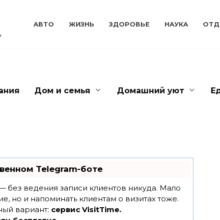
АВТО
ЖИЗНЬ
ЗДОРОВЬЕ
НАУКА
ОТД
ь
ания
Дом и семья
Домашний уют
Е
венном Telegram-боте
т — без ведения записи клиентов никуда. Мало
ие, но и напоминать клиентам о визитах тоже.
ный вариант:
сервис VisitTime.