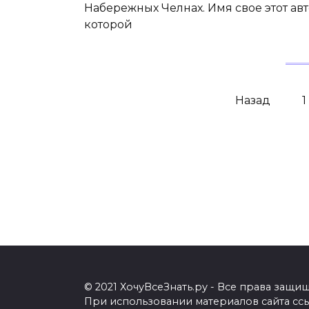
Набережных Челнах. Имя свое этот ав
которой
Навигация
Назад
1
по
записям
© 2021 ХочуВсеЗнать.ру - Все права защи
При использовании материалов сайта ссыл