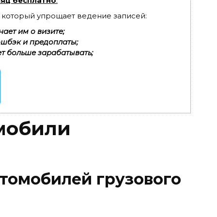
яц бесплатно
.
, который упрощает ведение записей:
ает им о визите;
эшбэк и предоплаты;
т больше зарабатывать;
мобили
томобилей грузового