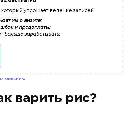
яц бесплатно
.
, который упрощает ведение записей:
ает им о визите;
эшбэк и предоплаты;
т больше зарабатывать;
ГОТОВЛЕНИЮ
ак варить рис?