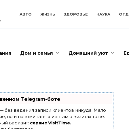
АВТО
ЖИЗНЬ
ЗДОРОВЬЕ
НАУКА
ОТД
ь
ания
Дом и семья
Домашний уют
Е
венном Telegram-боте
т — без ведения записи клиентов никуда. Мало
ие, но и напоминать клиентам о визитах тоже.
ный вариант:
сервис VisitTime.