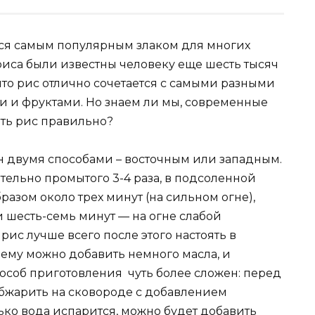
ется самым популярным злаком для многих
риса были известны человеку еще шесть тысяч
, что рис отлично сочетается с самыми разными
и и фруктами. Но знаем ли мы, современные
ить рис правильно?
н двумя способами – восточным или западным.
тельно промытого 3-4 раза, в подсоленной
разом около трех минут (на сильном огне),
 шесть-семь минут — на огне слабой
рис лучше всего после этого настоять в
 нему можно добавить немного масла, и
особ приготовления чуть более сложен: перед
а обжарить на сковороде с добавлением
ько вода испарится, можно будет добавить