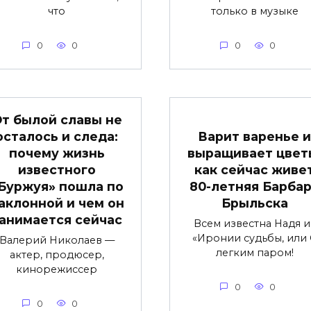
что
только в музыке
0
0
0
0
т былой славы не
осталось и следа:
Варит варенье и
почему жизнь
выращивает цвет
известного
как сейчас живе
Буржуя» пошла по
80-летняя Барба
аклонной и чем он
Брыльска
анимается сейчас
Всем известна Надя и
«Иронии судьбы, или 
Валерий Николаев —
легким паром!
актер, продюсер,
кинорежиссер
0
0
0
0