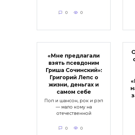
0
0
О
«Мне предлагали
взять псевдоним
Гриша Сочинский»:
Григорий Лепс о
«
жизни, деньгах и
н
самом себе
з
Поп и шансон, рок и рэп
— мало кому на
отечественной
0
0