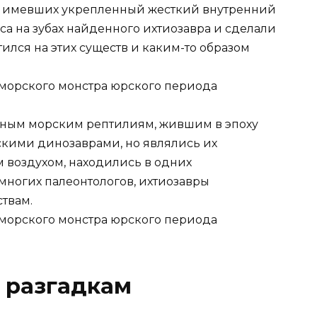
но имевших укрепленный жесткий внутренний
са на зубах найденного ихтиозавра и сделали
отился на этих существ и каким-то образом
пным морским рептилиям, жившим в эпоху
рскими динозаврами, но являлись их
воздухом, находились в одних
многих палеонтологов, ихтиозавры
твам.
 разгадкам