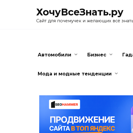
Skip
ХочуВсеЗнать.ру
to
content
Сайт для почемучек и желающих всё знат
Автомобили
Бизнес
Гад
Мода и модные тенденции