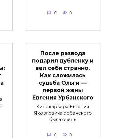
0
0
После развода
подарил дубленку и
ы:
вел себя странно.
т
Как сложилась
ра
судьба Ольги —
первой жены
Евгения Урбанского
з
С
Кинокарьера Евгения
Яковлевича Урбанского
была очень
0
0