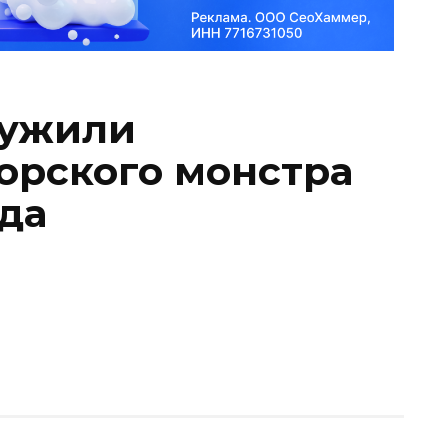
ружили
орского монстра
да