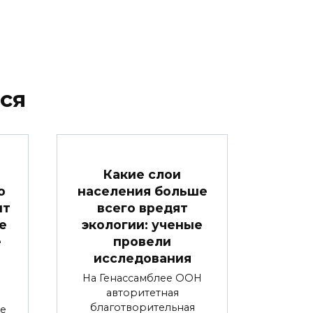
ся
м
Какие слои
о
населения больше
ит
всего вредят
е
экологии: ученые
е
провели
исследования
На Генассамблее ООН
авторитетная
благотворительная
е