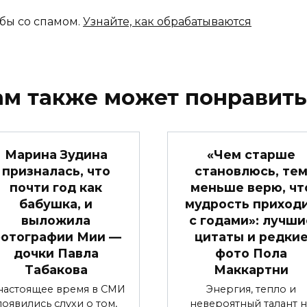
ьбы со спамом.
Узнайте, как обрабатываются
ам также может понравить
Марина Зудина
«Чем старше
призналась, что
становлюсь, те
почти год как
меньше верю, чт
бабушка, и
мудрость приход
выложила
с годами»: лучши
отографии Мии —
цитаты и редки
дочки Павла
фото Пола
Табакова
Маккартни
настоящее время в СМИ
Энергия, тепло и
появились слухи о том,
невероятный талант н