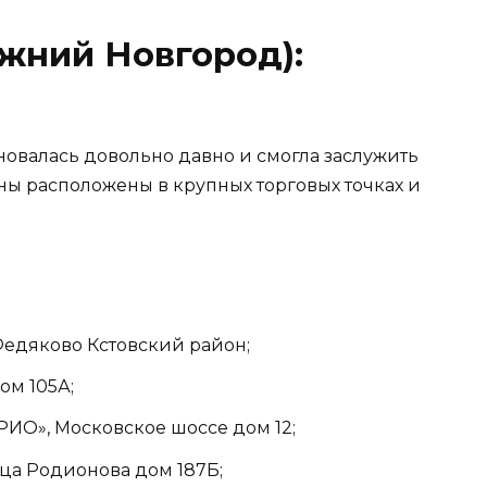
жний Новгород):
овалась довольно давно и смогла заслужить
ны расположены в крупных торговых точках и
Федяково Кстовский район;
ом 105А;
РИО», Московское шоссе дом 12;
ица Родионова дом 187Б;