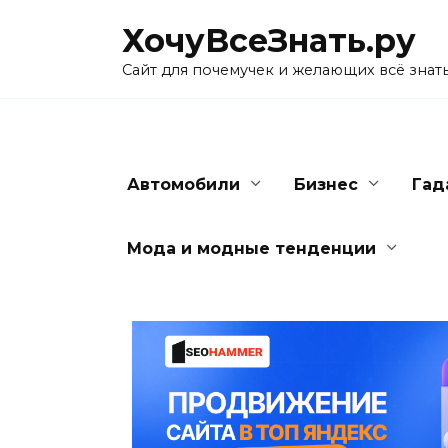
Skip
ХочуВсеЗнать.ру
to
content
Сайт для почемучек и желающих всё знат
Автомобили
Бизнес
Гад
Мода и модные тенденции