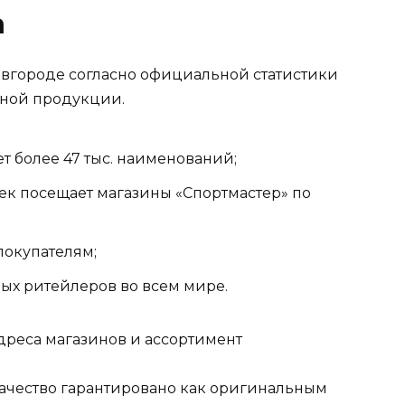
а
овгороде согласно официальной статистики
вной продукции.
т более 47 тыс. наименований;
век посещает магазины «Спортмастер» по
покупателям;
ных ритейлеров во всем мире.
ачество гарантировано как оригинальным