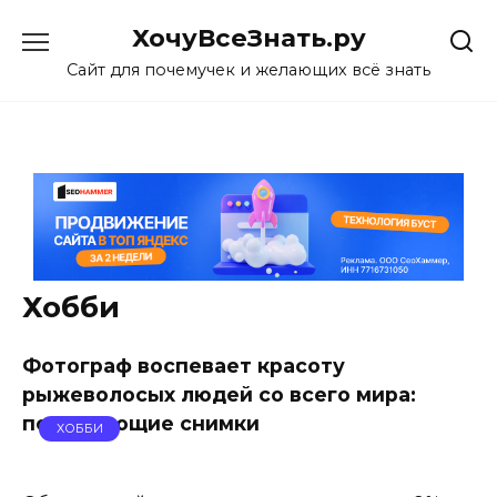
Skip
ХочуВсеЗнать.ру
to
content
Сайт для почемучек и желающих всё знать
Хобби
Фотограф воспевает красоту
рыжеволосых людей со всего мира:
потрясающие снимки
ХОББИ