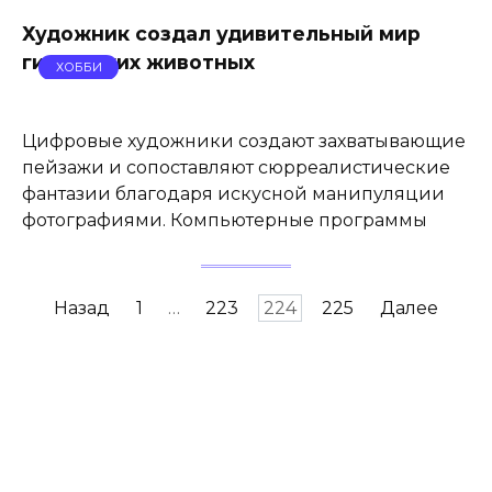
Художник создал удивительный мир
гигантских животных
ХОББИ
Цифровые художники создают захватывающие
пейзажи и сопоставляют сюрреалистические
фантазии благодаря искусной манипуляции
фотографиями. Компьютерные программы
Навигация
Назад
1
…
223
224
225
Далее
по
записям