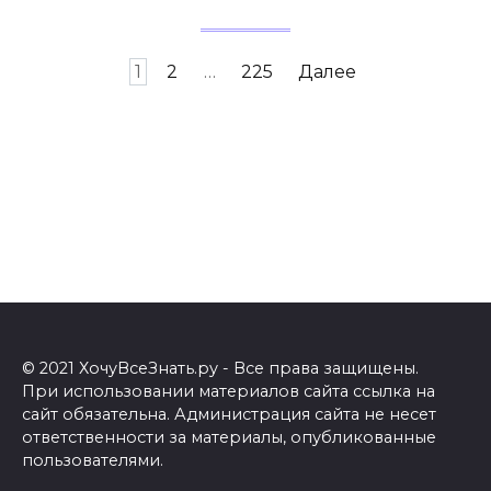
Навигация
1
2
…
225
Далее
по
записям
© 2021 ХочуВсеЗнать.ру - Все права защищены.
При использовании материалов сайта ссылка на
сайт обязательна. Администрация сайта не несет
ответственности за материалы, опубликованные
пользователями.