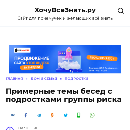
Skip
ХочуВсеЗнать.ру
to
content
Сайт для почемучек и желающих всё знать
ГЛАВНАЯ
»
ДОМ И СЕМЬЯ
»
ПОДРОСТКИ
Примерные темы бесед с
подростками группы риска
НА ЧТЕНИЕ