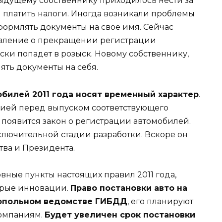
ыдущему собственнику приходилось нести за
и платить налоги. Иногда возникали проблемы
формлять документы на свое имя. Сейчас
явление о прекращении регистрации
ески попадет в розыск. Новому собственнику,
ять документы на себя.
билей 2011 года носят временный характер
.
дией перед выпуском соответствующего
 появится закон о регистрации автомобилей.
ключительной стадии разработки. Вскоре он
тва и Президента.
вные пункты настоящих правил 2011 года,
орые инновации.
Право постановки авто на
нопольном ведомстве ГИБДД
, его планируют
компаниям.
Будет увеличен срок постановки