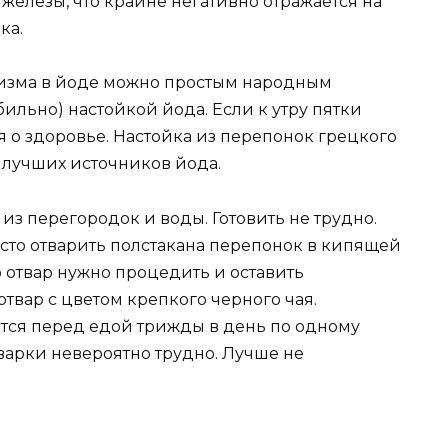
железы, что крайне негативно отражается на
ка.
низма в йоде можно простым народным
бильно) настойкой йода. Если к утру пятки
я о здоровье. Настойка из перепонок грецкого
 лучших источников йода.
 из перегородок и воды. Готовить не трудно.
осто отварить полстакана перепонок в кипящей
о отвар нужно процедить и оставить
отвар с цветом крепкого черного чая.
ется перед едой трижды в день по одному
заварки невероятно трудно. Лучше не