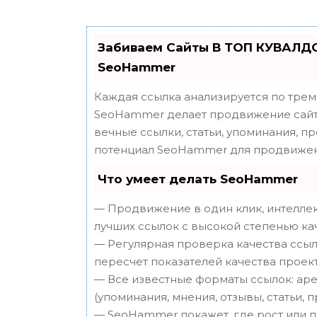
Забиваем Сайты В ТОП КУВАЛДО
SeoHammer
Каждая ссылка анализируется по трем
SeoHammer делает продвижение сайта
вечные ссылки, статьи, упоминания, п
потенциал SeoHammer для продвижен
Что умеет делать SeoHammer
— Продвижение в один клик, интеллек
лучших ссылок с высокой степенью ка
— Регулярная проверка качества ссыл
пересчет показателей качества проект
— Все известные форматы ссылок: аре
(упоминания, мнения, отзывы, статьи, 
— SeoHammer покажет, где рост или п