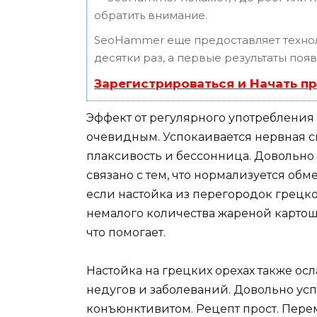
обратить внимание.
SeoHammer еще предоставляет техн
десятки раз, а первые результаты поя
Зарегистрироваться и Начать п
Эффект от регулярного употребления
очевидным. Успокаивается нервная си
плаксивость и бессонница. Довольно 
связано с тем, что нормализуется обме
если настойка из перегородок грецк
немалого количества жареной картош
что помогает.
Настойка на грецких орехах также ос
недугов и заболеваний. Довольно усп
конъюнктивитом. Рецепт прост. Пер