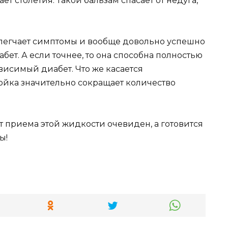
т столетия. Такой бальзам спасает от недуга,
блегчает симптомы и вообще довольно успешно
абет. А если точнее, то она способна полностью
висимый диабет. Что же касается
тойка значительно сокращает количество
от приема этой жидкости очевиден, а готовится
ы!