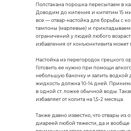
Полстакана порошка пересыпаем в ка
Доводим до кипения и кипятим 15 м
все — отвар-настойка для борьбы с к
тампоны (марлевые) и прикладываем 
ограничений у людей любого возраст
избавления от конъюнктивита может п
Настойка из перегородок грецкого оре
Готовить ее нужно при помощи алкого
небольшую баночку и залить водкой д
жидкость должна 10-14 дней. Принимат
в одной ст. ложке обычной воды. Так
избавляет от колита на 1,5-2 месяца.
Также давно известно, что отвары из 
диареей любой тяжести, да и вообще