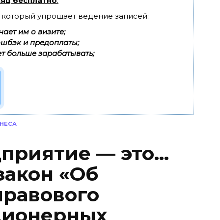
яц бесплатно
.
, который упрощает ведение записей:
ает им о визите;
эшбэк и предоплаты;
т больше зарабатывать;
НЕСА
приятие — это…
акон «Об
правового
ционерных