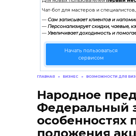
Для новых пользователей
первый мес
Чат-бот для мастеров и специалистов
—
Сам записывает клиентов и напомин
—
Персонализирует скидки, чаевые, к
—
Увеличивает доходимость и помогае
Начать пользоваться
сервисом
ГЛАВНАЯ
»
БИЗНЕС
»
ВОЗМОЖНОСТИ ДЛЯ БИЗ
Народное пред
Федеральный з
особенностях 
положения ак