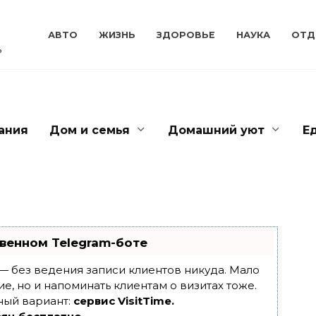
АВТО
ЖИЗНЬ
ЗДОРОВЬЕ
НАУКА
ОТД
ь
ания
Дом и семья
Домашний уют
Е
венном Telegram-боте
т — без ведения записи клиентов никуда. Мало
ие, но и напоминать клиентам о визитах тоже.
ный вариант:
сервис VisitTime.