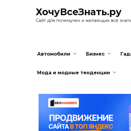
Skip
ХочуВсеЗнать.ру
to
content
Сайт для почемучек и желающих всё знат
Автомобили
Бизнес
Гад
Мода и модные тенденции