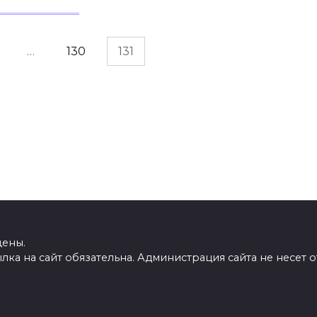
…
130
131
щены.
ка на сайт обязательна. Администрация сайта не несет о