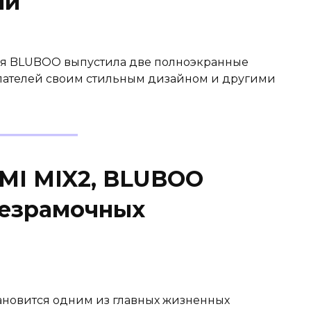
ми
ния BLUBOO выпустила две полноэкранные
упателей своим стильным дизайном и другими
OMI MIX2, BLUBOO
безрамочных
тановится одним из главных жизненных