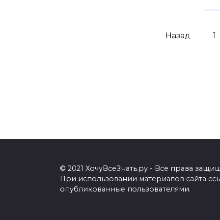
Навигация
Назад
1
по
записям
© 2021 ХочуВсеЗнать.ру - Все права защи
При использовании материалов сайта ссыл
опубликованные пользователями.