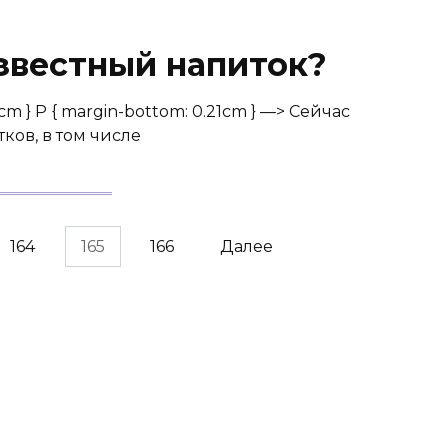
известный напиток?
2cm } P { margin-bottom: 0.21cm } —> Сейчас
ков, в том числе
164
165
166
Далее