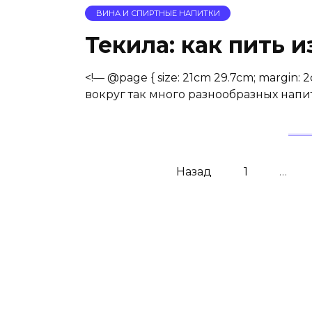
ВИНА И СПИРТНЫЕ НАПИТКИ
Текила: как пить 
<!— @page { size: 21cm 29.7cm; margin: 
вокруг так много разнообразных напит
Навигация
Назад
1
…
по
записям