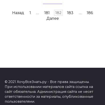
Навигация
Назад
1
…
181
182
183
…
186
по
Далее
записям
© 2021 ХочуВсеЗнать.ру - Все права защищены.
При использовании материалов сайта ссылка на
сайт обязательна. Администрация сайта не несет
ответственности за материалы, опубликованные
пользователями.