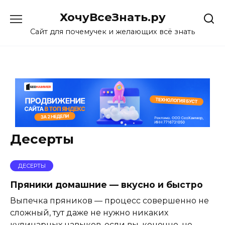
Skip
ХочуВсеЗнать.ру
to
content
Сайт для почемучек и желающих всё знать
Десерты
ДЕСЕРТЫ
Пряники домашние — вкусно и быстро
Выпечка пряников — процесс совершенно не
сложный, тут даже не нужно никаких
кулинарных навыков, если вы, конечно, не