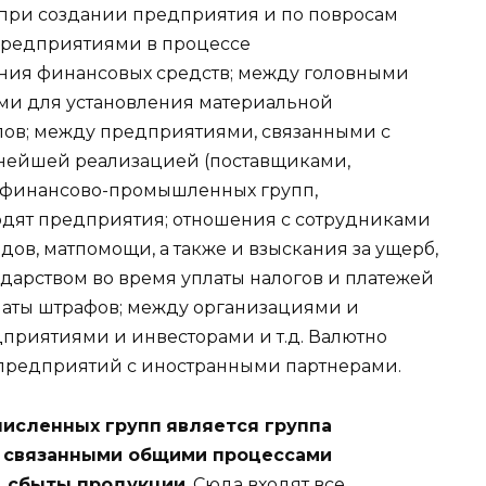
при создании предприятия и по повросам
предприятиями в процессе
ния финансовых средств; между головными
ми для установления материальной
лов; между предприятиями, связанными с
нейшей реализацией (поставщиками,
ых финансово-промышленных групп,
ходят предприятия; отношения с сотрудниками
дов, матпомощи, а также и взыскания за ущерб,
дарством во время уплаты налогов и платежей
платы штрафов; между организациями и
приятиями и инвесторами и т.д. Валютно
предприятий с иностранными партнерами.
численных групп
является группа
 связанными общими процессами
, сбыты продукции
. Сюда входят все