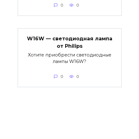
0
0
W16W — светодиодная лампа
от Philips
Хотите приобрести светодиодные
лампы W16W?
0
0