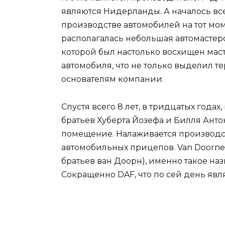
являются Нидерланды. А началось все
производстве автомобилей на тот мом
располагалась небольшая автомастерс
которой был настолько восхищен мас
автомобиля, что не только выделил 
основателям компании.
Спустя всего 8 лет, в тридцатых года
братьев Хуберта Йозефа и Билля Ант
помещение. Налаживается производст
автомобильных прицепов. Van Doorne
братьев ван Доорн), именно такое на
Сокращенно DAF, что по сей день явл