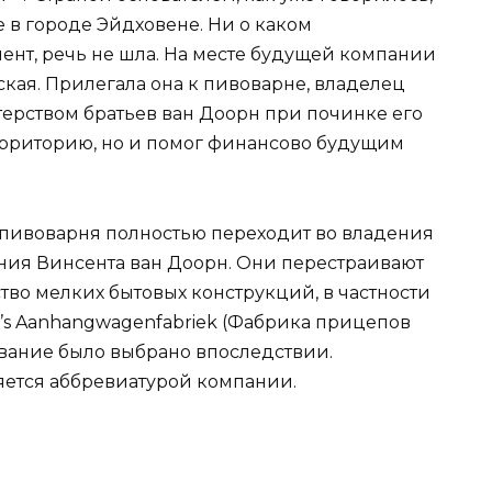
 в городе Эйдховене. Ни о каком
ент, речь не шла. На месте будущей компании
кая. Прилегала она к пивоварне, владелец
терством братьев ван Доорн при починке его
территорию, но и помог финансово будущим
х, пивоварня полностью переходит во владения
ония Винсента ван Доорн. Они перестраивают
во мелких бытовых конструкций, в частности
’s Aanhangwagenfabriek (Фабрика прицепов
звание было выбрано впоследствии.
яется аббревиатурой компании.