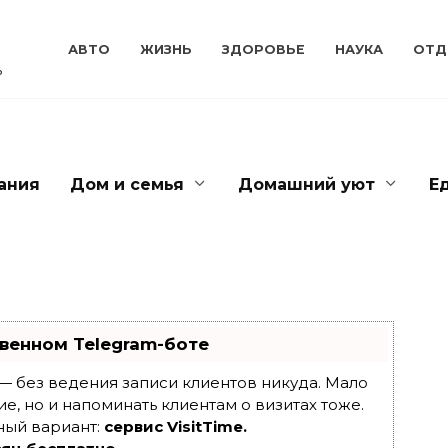
АВТО
ЖИЗНЬ
ЗДОРОВЬЕ
НАУКА
ОТД
ь
ания
Дом и семья
Домашний уют
Е
венном Telegram-боте
т — без ведения записи клиентов никуда. Мало
ие, но и напоминать клиентам о визитах тоже.
ный вариант:
сервис VisitTime.