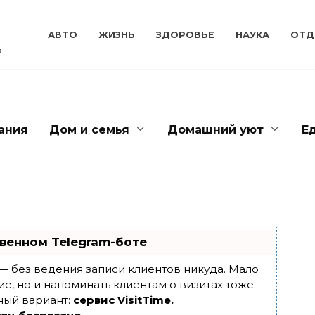
АВТО
ЖИЗНЬ
ЗДОРОВЬЕ
НАУКА
ОТД
ь
ания
Дом и семья
Домашний уют
Е
венном Telegram-боте
т — без ведения записи клиентов никуда. Мало
ие, но и напоминать клиентам о визитах тоже.
ный вариант:
сервис VisitTime.