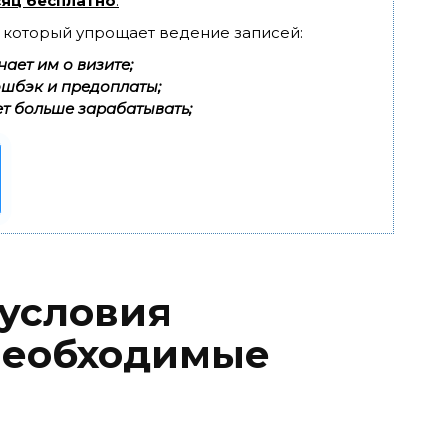
яц бесплатно
.
, который упрощает ведение записей:
ает им о визите;
эшбэк и предоплаты;
т больше зарабатывать;
 условия
необходимые