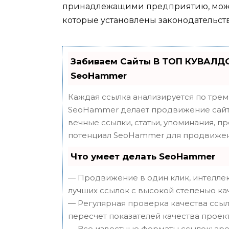
принадлежащими предприятию, можно
которые установлены законодательст
Забиваем Сайты В ТОП КУВАЛДО
SeoHammer
Каждая ссылка анализируется по трем
SeoHammer делает продвижение сайта
вечные ссылки, статьи, упоминания, п
потенциал SeoHammer для продвижен
Что умеет делать SeoHammer
— Продвижение в один клик, интеллек
лучших ссылок с высокой степенью ка
— Регулярная проверка качества ссыл
пересчет показателей качества проект
— Все известные форматы ссылок: аре