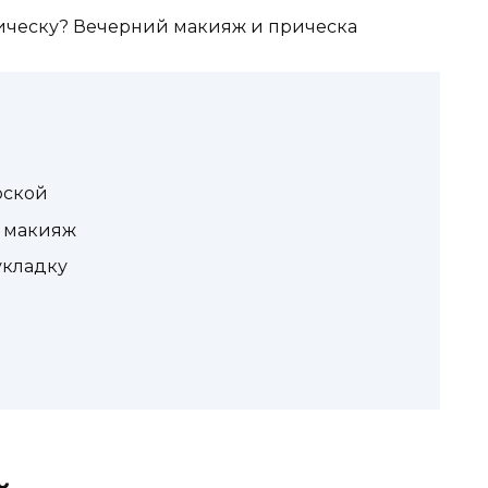
рской
м макияж
укладку