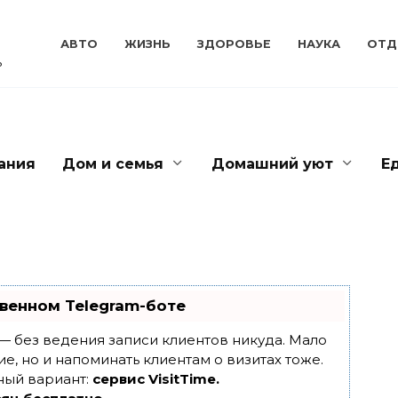
АВТО
ЖИЗНЬ
ЗДОРОВЬЕ
НАУКА
ОТД
ь
ания
Дом и семья
Домашний уют
Е
венном Telegram-боте
т — без ведения записи клиентов никуда. Мало
ие, но и напоминать клиентам о визитах тоже.
ный вариант:
сервис VisitTime.