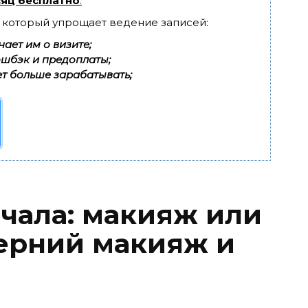
яц бесплатно
.
, который упрощает ведение записей:
ает им о визите;
эшбэк и предоплаты;
т больше зарабатывать;
ачала: макияж или
ерний макияж и