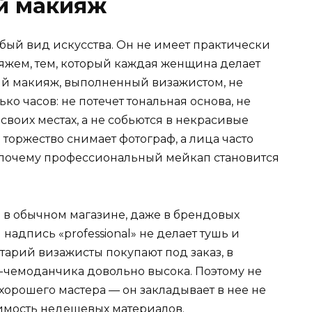
й макияж
ый вид искусства. Он не имеет практически
яжем, тем, который каждая женщина делает
ий макияж, выполненный визажистом, не
ко часов: не потечет тональная основа, не
 своих местах, а не собьются в некрасивые
е торжество снимает фотограф, а лица часто
, почему профессиональный мейкап становится
ь в обычном магазине, даже в брендовых
 надпись «professional» не делает тушь и
тарий визажисты покупают под заказ, в
о-чемоданчика довольно высока. Поэтому не
 хорошего мастера — он закладывает в нее не
оимость недешевых материалов.