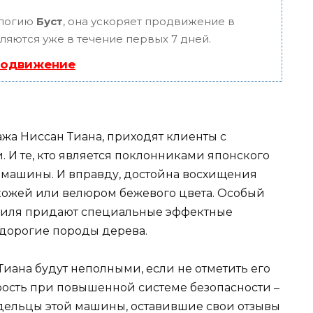
ологию
Буст
, она ускоряет продвижение в
вляются уже в течение первых 7 дней.
родвижение
ажа Ниссан Тиана, приходят клиенты с
И те, кто является поклонниками японского
а машины. И вправду, достойна восхищения
кожей или велюром бежевого цвета. Особый
биля придают специальные эффектные
д дорогие породы дерева.
иана будут неполными, если не отметить его
рость при повышенной системе безопасности –
ладельцы этой машины, оставившие свои отзывы