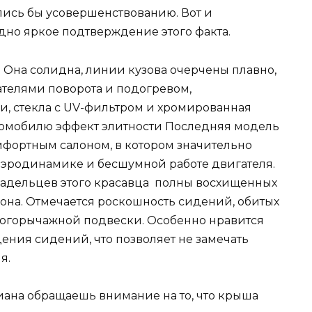
лись бы усовершенствованию. Вот и
дно яркое подтверждение этого факта.
Она солидна, линии кузова очерчены плавно,
зателями поворота и подогревом,
, стекла с UV-фильтром и хромированная
томобилю эффект элитности Последняя модель
фортным салоном, в котором значительно
аэродинамике и бесшумной работе двигателя.
ладельцев этого красавца полны восхищенных
лона. Отмечается роскошность сидений, обитых
многорычажной подвески. Особенно нравится
ения сидений, что позволяет не замечать
я.
иана обращаешь внимание на то, что крыша