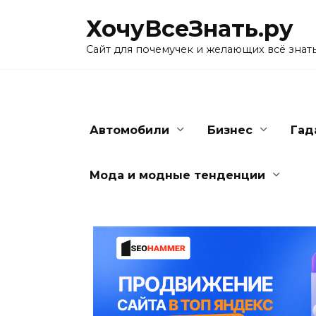
Skip
ХочуВсеЗнать.ру
to
content
Сайт для почемучек и желающих всё знат
Автомобили
Бизнес
Гад
Мода и модные тенденции