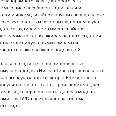
е панорамного люка, у которого есть
 имеющие способность сдвигаться и
тели и ярким дизайном внутри салона, а также
сококачественным воспроизведением звука.
идении, аудиосистема имеет свойство
м. Кроме того, пассажирам заднего сидения
вания индивидуальными лампами и
машины также снабжено подсветкой.
ставляют люди, в основном довольные
Тому, что продажа Ниссан Тиана организована в
лько вышеуказанные факторы. Комфортность
популярности этого авто. Производитель учел
дителю, и усовершенствовал данную модель
ми, как DVD-навигационная система с
его вида.