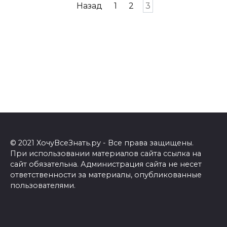
Навигация
Назад
1
2
3
по
записям
© 2021 ХочуВсеЗнать.ру - Все права защищены.
При использовании материалов сайта ссылка на
сайт обязательна. Администрация сайта не несет
ответственности за материалы, опубликованные
пользователями.