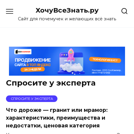
Skip
ХочуВсеЗнать.ру
to
content
Сайт для почемучек и желающих всё знать
Спросите у эксперта
СПРОСИТЕ У ЭКСПЕРТА
Что дороже — гранит или мрамор:
характеристики, преимущества и
недостатки, ценовая категория