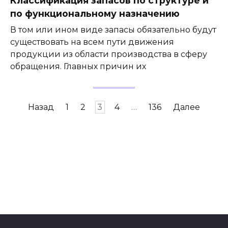
Классификация запасов по структуре и
по функциональному назначению
В том или ином виде запасы обязательно будут
существовать на всем пути движения
продукции из области производства в сферу
обращения. Главных причин их
Навигация
Назад
1
2
3
4
…
136
Далее
по
записям