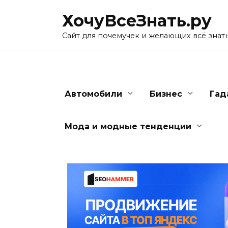
Skip
ХочуВсеЗнать.ру
to
content
Сайт для почемучек и желающих всё знат
Автомобили
Бизнес
Гад
Мода и модные тенденции