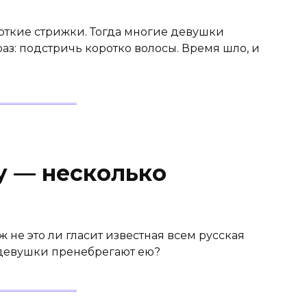
роткие стрижки. Тогда многие девушки
з: подстричь коротко волосы. Время шло, и
у — несколько
ж не это ли гласит известная всем русская
 девушки пренебрегают ею?