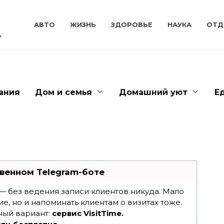
АВТО
ЖИЗНЬ
ЗДОРОВЬЕ
НАУКА
ОТД
ь
ания
Дом и семья
Домашний уют
Е
венном Telegram-боте
т — без ведения записи клиентов никуда. Мало
ие, но и напоминать клиентам о визитах тоже.
ный вариант:
сервис VisitTime.