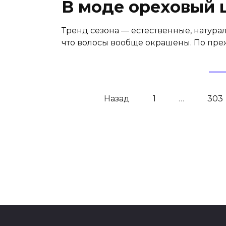
В моде ореховый 
Тренд сезона — естественные, натурал
что волосы вообще окрашены. По пр
Навигация
Назад
1
…
303
по
записям