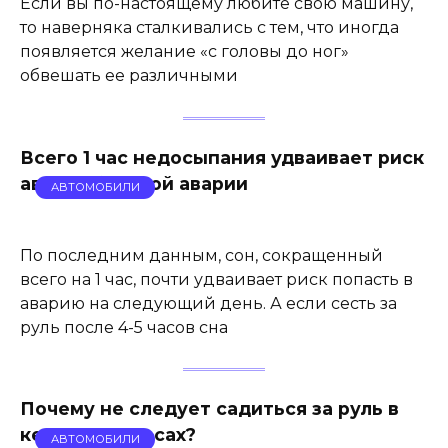
Если вы по-настоящему любите свою машину,
то наверняка сталкивались с тем, что иногда
появляется желание «с головы до ног»
обвешать ее различными
Всего 1 час недосыпания удваивает риск
автомобильной аварии
АВТОМОБИЛИ
По последним данным, сон, сокращенный
всего на 1 час, почти удваивает риск попасть в
аварию на следующий день. А если сесть за
руль после 4-5 часов сна
Почему не следует садиться за руль в
кедах-сникерсах?
АВТОМОБИЛИ