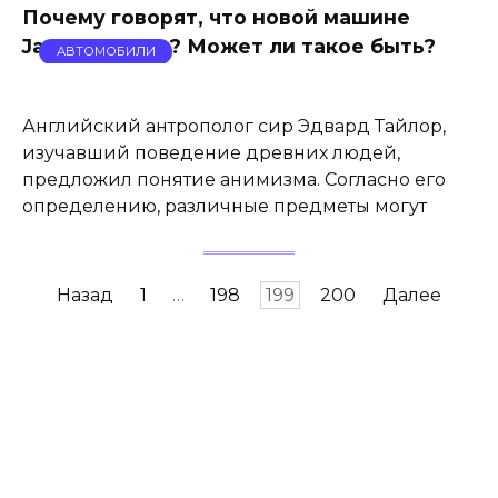
Почему говорят, что новой машине
Jaguar 60 лет? Может ли такое быть?
АВТОМОБИЛИ
Английский антрополог сир Эдвард Тайлор,
изучавший поведение древних людей,
предложил понятие анимизма. Согласно его
определению, различные предметы могут
Навигация
Назад
1
…
198
199
200
Далее
по
записям