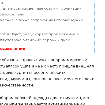
а.
ндные ссылки, вечные ссылки, публикации
пресс-релизы).
адение, а также запросы, на которые нужно
ологию
Буст
, она ускоряет продвижение в
вляются уже в течение первых 7 дней.
родвижение
 обязаны справляться с напором морозов и
сть алясок ушла, а не их место пришла внешняя
которые куртки способны вносить
 вид мужчины, зрительно расширяя его плечи
 мужественности.
ыбором верхней одежды для тех мужчин, кто
балке или же занимается активным зимним