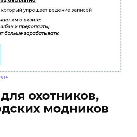
яц бесплатно
.
, который упрощает ведение записей:
ает им о визите;
эшбэк и предоплаты;
т больше зарабатывать;
ОДА
 для охотников,
одских модников