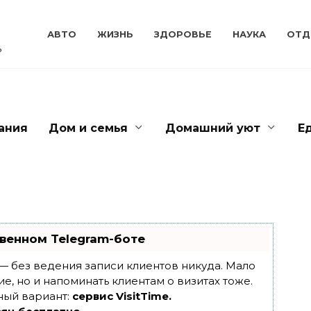
АВТО
ЖИЗНЬ
ЗДОРОВЬЕ
НАУКА
ОТД
ь
ания
Дом и семья
Домашний уют
Е
венном Telegram-боте
т — без ведения записи клиентов никуда. Мало
ие, но и напоминать клиентам о визитах тоже.
ный вариант:
сервис VisitTime.