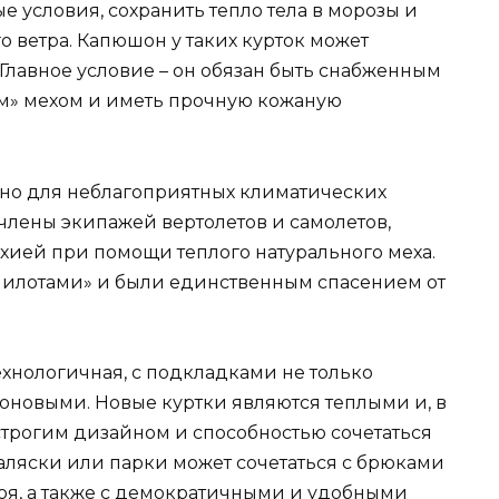
 условия, сохранить тепло тела в морозы и
 ветра. Капюшон у таких курток может
 Главное условие – он обязан быть снабженным
м» мехом и иметь прочную кожаную
ьно для неблагоприятных климатических
члены экипажей вертолетов и самолетов,
хией при помощи теплого натурального меха.
пилотами» и были единственным спасением от
хнологичная, с подкладками не только
оновыми. Новые куртки являются теплыми и, в
 строгим дизайном и способностью сочетаться
аляски или парки может сочетаться с брюками
оя, а также с демократичными и удобными