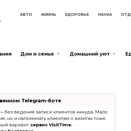
АВТО
ЖИЗНЬ
ЗДОРОВЬЕ
НАУКА
ОТД
ь
ания
Дом и семья
Домашний уют
Е
венном Telegram-боте
т — без ведения записи клиентов никуда. Мало
ие, но и напоминать клиентам о визитах тоже.
ный вариант:
сервис VisitTime.