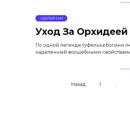
СДЕЛАЙ САМ
Уход За Орхидеей
По одной легенде туфелька богини лю
наделенный волшебными свойствами 
Навигация
Назад
1
…
по
записям