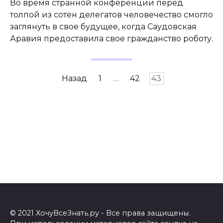
Во время странной конференции перед
толпой из сотен делегатов человечество смогло
заглянуть в свое будущее, когда Саудовская
Аравия предоставила свое гражданство роботу.
Навигация
Назад
1
…
42
43
по
записям
© 2021 ХочуВсеЗнать.ру - Все права защищены.