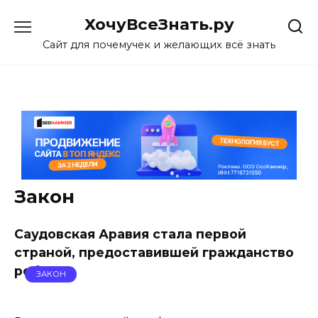
Skip
ХочуВсеЗнать.ру
to
content
Сайт для почемучек и желающих всё знать
Закон
Саудовская Аравия стала первой
страной, предоставившей гражданство
роботу
ЗАКОН