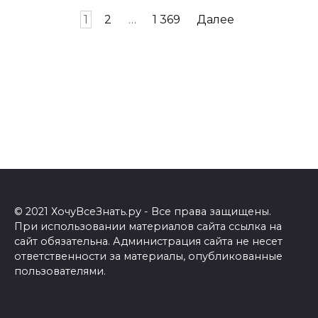
Навигация
1
2
…
1 369
Далее
по
записям
© 2021 ХочуВсеЗнать.ру - Все права защищены.
При использовании материалов сайта ссылка на
сайт обязательна. Администрация сайта не несет
ответственности за материалы, опубликованные
пользователями.